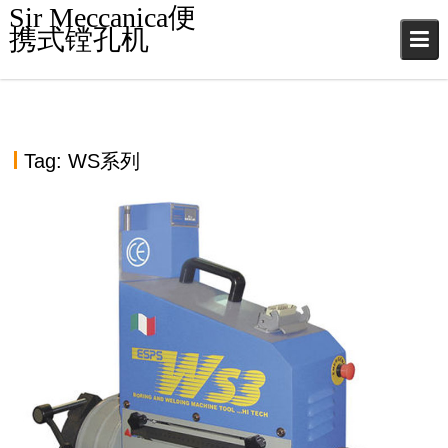
S
Sir Meccanica便
k
携式镗孔机
i
p
t
o
c
Tag:
WS系列
o
n
t
e
n
t