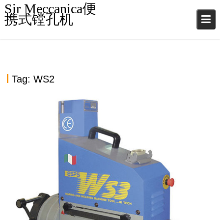
S
Sir Meccanica便
k
携式镗孔机
i
p
t
o
c
Tag:
WS2
o
n
t
e
n
t